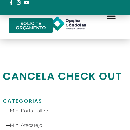
SOLICITE
ORÇAMENTO
QUEM SOMOS
CATÁLOGOS DE PRO
FALE CONOS
CANCELA CHECK OUT
CATEGORIAS
Mini Porta Pallets
Mini Atacarejo